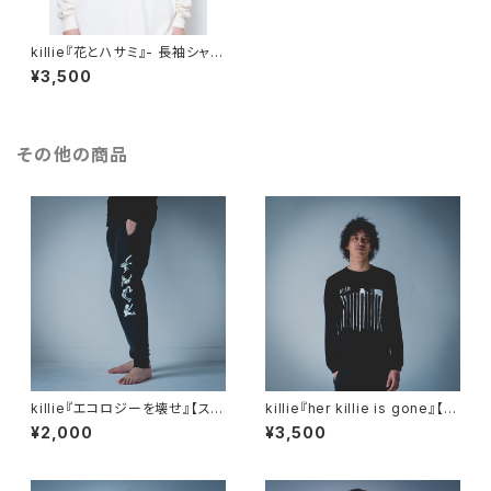
killie『花とハサミ』- 長袖シャツ
- ※袖リブありに変更
¥3,500
その他の商品
killie『エコロジーを壊せ』【スウ
killie『her killie is gone』【長
ェットパンツ】 / Destroy The
袖Tシャツ】/ her killie is gon
¥2,000
¥3,500
Ecology Sweatpants
e Long Sleeve Shirt