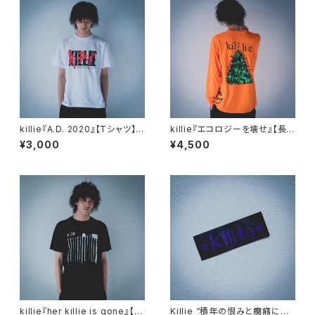
killie『A.D. 2020』【Tシャツ】/
killie『エコロジーを壊せ』【長
Shirt
袖Tシャツ】 / Destroy The E
¥3,000
¥4,500
cology Long Sleeve Shirt
killie『her killie is gone』【T
Killie “積年の恨みと癇癪によ