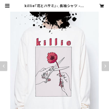
killie『花とハサミ』- 長袖シャツ -
※袖リブありに変更 | killie officia
l webshop