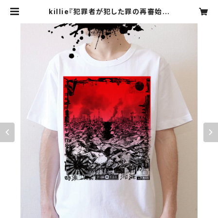
killie『犯罪者が犯した罪の再審始ま
る ver.2』【過去 / 半袖バックプリント
無し】 / Retrial Of The Criminal
Begins T-shirt (kako) | killie o
fficial webshop