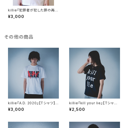
killie『犯罪者が犯した罪の再審
始まる ver.2』【過去 / 半袖バッ
¥3,000
クプリント無し】 / Retrial Of T
he Criminal Begins T-shirt
(kako)
その他の商品
killie『A.D. 2020』【Tシャツ】/
killie『kill your lie』【Tシャ
Shirt
ツ】/ kill your lie Shirt
¥3,000
¥2,500