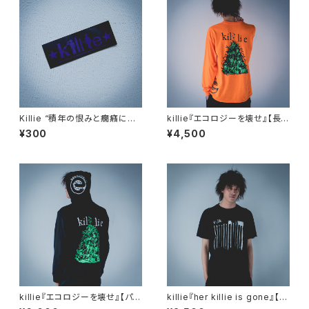
Killie “積年の恨みと癇癪によ
killie『エコロジーを壊せ』【長
り自殺を誘発する” ステッカー
袖Tシャツ】 / Destroy The E
¥300
¥4,500
紺（耐水タイプ） / sticker ver.1
cology Long Sleeve Shirt
(Navy)
killie『エコロジーを壊せ』【パー
killie『her killie is gone』【T
カー】 / Destroy The Ecolog
シャツ】