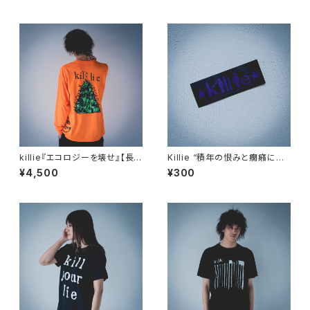
killie『エコロジーを壊せ』【長
Killie “積年の恨みと癇癪によ
袖Tシャツ】 / Destroy The E
り自殺を誘発する” ステッカー
¥4,500
¥300
cology Long Sleeve Shirt
紺（耐水タイプ） / sticker ver.1
(Navy)