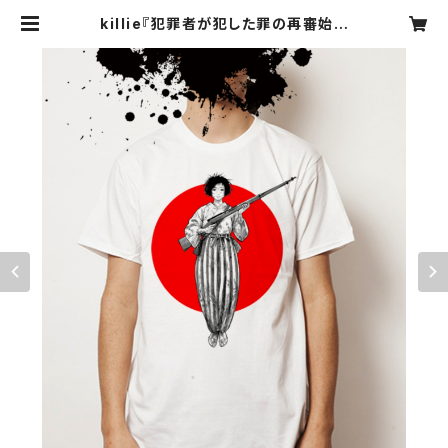
killie『犯罪者が犯した罪の再審始ま
る ver.2』【モンペ / 半袖バックプリン
ト無し - 】 / Retrial Of The Crimi
nal Begins T-shirt (mompe no
n backprint) | killie official w
ebshop