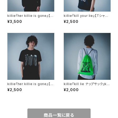
killie『her killie is gone』【長
killie『kill your lie』【Tシャ
袖Tシャツ】/ her killie is gon
ツ】/ kill your lie Shirt
¥3,500
¥2,500
e Long Sleeve Shirt
killie『her killie is gone』【T
killie『kill lie ナップサック』kn
シャツ】
apsack (2way)bag
¥2,500
¥2,000
商品一覧に戻る