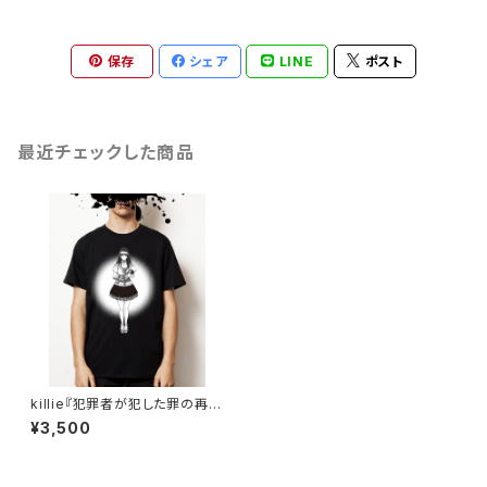
保存
シェア
LINE
ポスト
最近チェックした商品
killie『犯罪者が犯した罪の再審
始まる ver.2』【萌え / 半袖バッ
¥3,500
クプリント有り - 】 / Retrial Of
The Criminal Begins T-shir
t (moe)