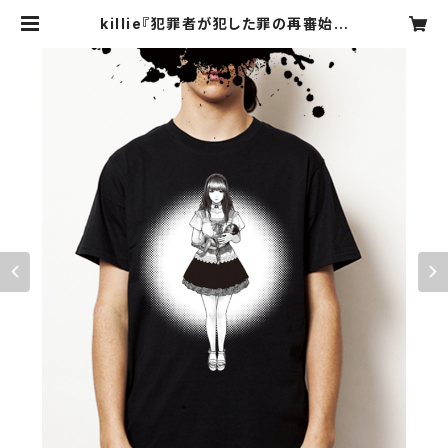
killie『犯罪者が犯した罪の再審始ま
る ver.2』【萌え / 半袖バックプリント
有り - 】 / Retrial Of The Crimin
al Begins T-shirt (moe) | killi
e official webshop