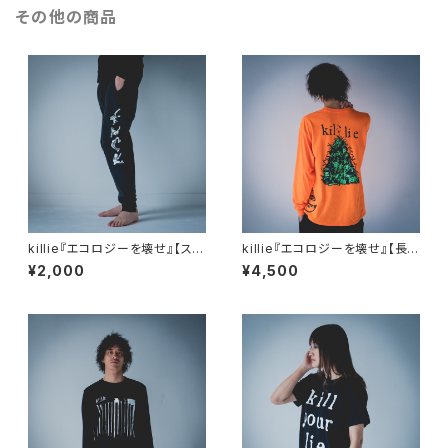
その他の商品
killie『エコロジーを壊せ』【スウ
killie『エコロジーを壊せ』【長
ェットパンツ】 / Destroy The
袖Tシャツ】 / Destroy The E
¥2,000
¥4,500
Ecology Sweatpants
cology Long Sleeve Shirt