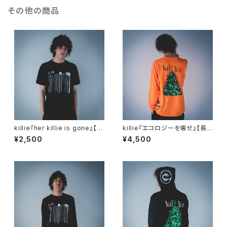
その他の商品
killie『her killie is gone』【T
killie『エコロジーを壊せ』【長
シャツ】
袖Tシャツ】 / Destroy The E
¥2,500
¥4,500
cology Long Sleeve Shirt