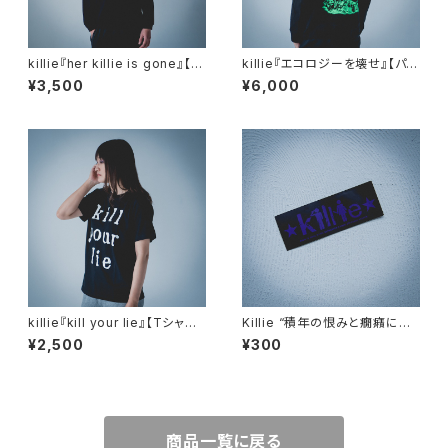
killie『her killie is gone』【長
killie『エコロジーを壊せ』【パー
袖Tシャツ】/ her killie is gon
カー】 / Destroy The Ecolog
¥3,500
¥6,000
e Long Sleeve Shirt
y Hoodie (9.3oz)
killie『kill your lie』【Tシャ
Killie “積年の恨みと癇癪によ
ツ】/ kill your lie Shirt
り自殺を誘発する” ステッカー
¥2,500
¥300
紺（耐水タイプ） / sticker ver.1
(Navy)
商品一覧に戻る