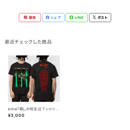
保存
シェア
LINE
ポスト
最近チェックした商品
killie『殺しの呪文』【 Tシャツ
黒 】/ The Conjuring T-shirt
¥3,000
s Black Build-to-order ma
nufacturing