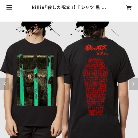
killie『殺しの呪文』【 Tシャツ 黒 】/
The Conjuring T-shirts Black
Build-to-order manufacturin
g | killie official webshop