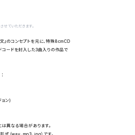
させていただきます。
の呪文』のコンセプトを元に、特殊8cmCD
ドコードを封入した3曲入りの作品で
：
ョン)
とは異なる場合があります。
式（wav、mp3、jpg）です。