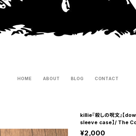
HOME
ABOUT
BLOG
CONTACT
killie『殺しの呪文』【down
sleeve case】/ The C
¥2,000