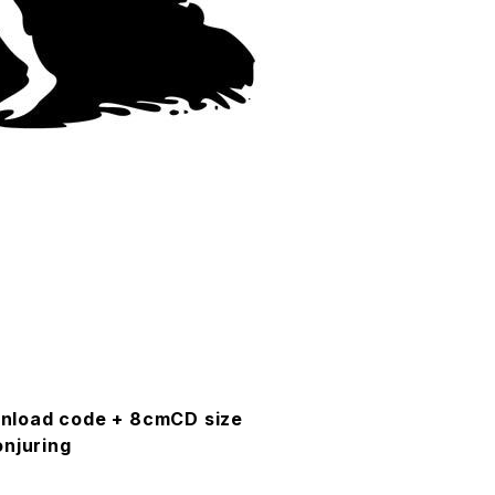
load code + 8cmCD size
onjuring