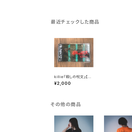
最近チェックした商品
killie『殺しの呪文』【do
wnload code + 8cm
¥2,000
CD size sleeve cas
e】/ The Conjuring
その他の商品